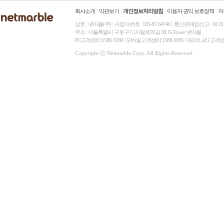
회사소개
|
약관보기
|
개인정보처리방침
|
이용자 권익 보호정책
|
저
상호 : 넷마블(주)
|
사업자번호 : 105-87-64746
|
통신판매업신고 : 제 20
주소 : 서울특별시 구로구 디지털로26길 38, G-Tower 넷마블
PC고객센터:1588-5180 / 모바일고객센터:1588-3995 / 제2의나라 고객
Copyright ⓒ Netmarble Corp. All Rights Reserved.