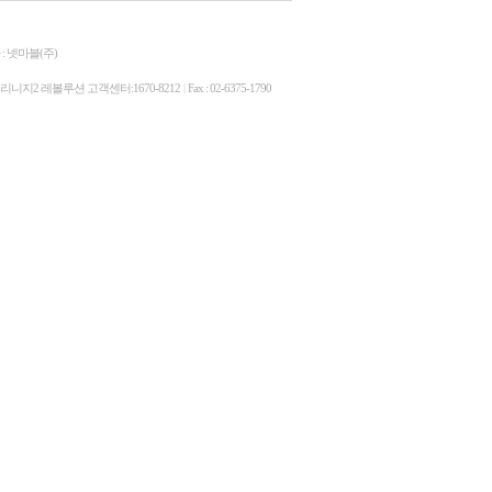
 넷마블(주)
 / 리니지2 레볼루션 고객센터:1670-8212
|
Fax : 02-6375-1790