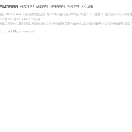
정보처리방침
|
이용자 권익 보호정책
|
저작권정책
|
전자우편
|
사이트맵
: 105-87-64746
|
통신판매업신고 : 제 2014-서울구로-1028호
|
대표이사 : 김병규
|
호스팅서비스 사업자 :
털로26길 38, G-Tower 넷마블
 모바일고객센터:1588-3995 / 제2의나라 고객센터:1670-0359 / 블레이드&소울 레볼루션 고객센터:1670-1182
orp. All Rights Reserved.