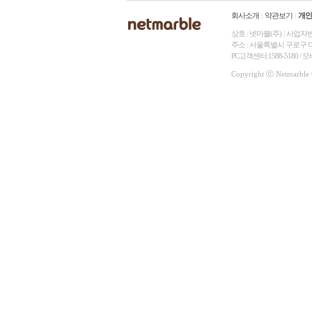
회사소개
|
약관보기
|
개인
상호 : 넷마블(주)
|
사업자번호 
주소 : 서울특별시 구로구 디지
PC고객센터:1588-5180 /
Copyright ⓒ Netmarble C